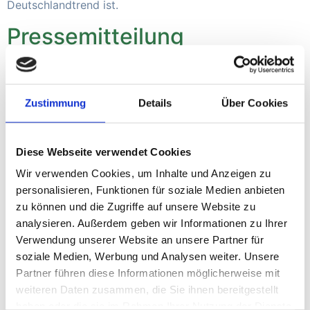
Deutschlandtrend ist.
Pressemitteilung
19.08.2024
Zustimmung
Details
Über Cookies
Erfolgreiche Revision des zentralen Heizkessels im Werk
der Naturwärme Reit im Winkl
Diese Webseite verwendet Cookies
Informationsblatt
Wir verwenden Cookies, um Inhalte und Anzeigen zu
Wärmenetz Reit im Winkl
personalisieren, Funktionen für soziale Medien anbieten
zu können und die Zugriffe auf unsere Website zu
analysieren. Außerdem geben wir Informationen zu Ihrer
Wärmenetz der Gemeinde Reit im Winkl
Verwendung unserer Website an unsere Partner für
soziale Medien, Werbung und Analysen weiter. Unsere
Energiebilanz 2023
Partner führen diese Informationen möglicherweise mit
weiteren Daten zusammen, die Sie ihnen bereitgestellt
haben oder die sie im Rahmen Ihrer Nutzung der Dienste