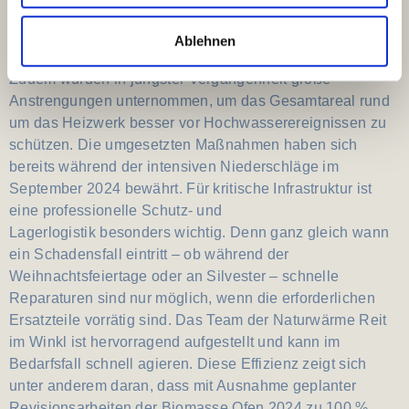
sichern, Interessenten können sich bei der Naturwärme
Ablehnen
Reit im Winkl beraten lassen.
Zudem wurden in jüngster Vergangenheit große
Anstrengungen unternommen, um das Gesamtareal rund
um das Heizwerk besser vor Hochwasserereignissen zu
schützen. Die umgesetzten Maßnahmen haben sich
bereits während der intensiven Niederschläge im
September 2024 bewährt. Für kritische Infrastruktur ist
eine professionelle Schutz- und
Lagerlogistik besonders wichtig. Denn ganz gleich wann
ein Schadensfall eintritt – ob während der
Weihnachtsfeiertage oder an Silvester – schnelle
Reparaturen sind nur möglich, wenn die erforderlichen
Ersatzteile vorrätig sind. Das Team der Naturwärme Reit
im Winkl ist hervorragend aufgestellt und kann im
Bedarfsfall schnell agieren. Diese Effizienz zeigt sich
unter anderem daran, dass mit Ausnahme geplanter
Revisionsarbeiten der Biomasse Ofen 2024 zu 100 %