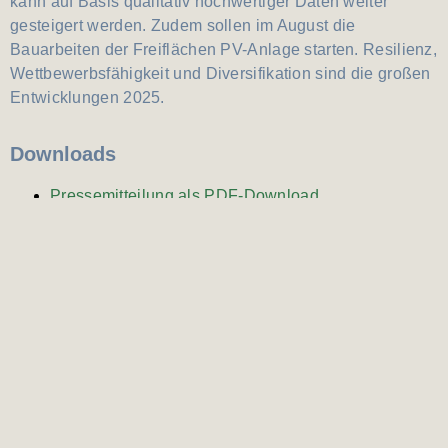
kann auf Basis qualitativ hochwertiger Daten weiter
gesteigert werden. Zudem sollen im August die
Bauarbeiten der Freiflächen PV-Anlage starten. Resilienz,
Wettbewerbsfähigkeit und Diversifikation sind die großen
Entwicklungen 2025.
Downloads
Pressemitteilung als PDF-Download
Download Titelbild
Download Vereinbarung Ansicht Webbrowser
Naturwärme Reit im Winkl
Tiroler Straße 71 | 83242 Reit im Winkl
+49 8640 7976 10